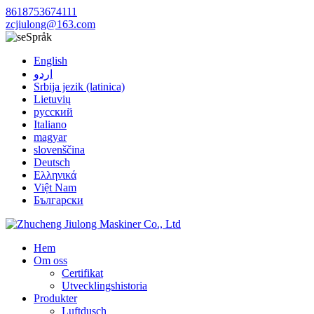
8618753674111
zcjiulong@163.com
Språk
English
اردو
Srbija jezik (latinica)
Lietuvių
русский
Italiano
magyar
slovenščina
Deutsch
Ελληνικά
Việt Nam
Български
Hem
Om oss
Certifikat
Utvecklingshistoria
Produkter
Luftdusch