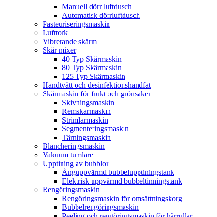
Manuell dörr luftdusch
Automatisk dörrluftdusch
Pasteuriseringsmaskin
Lufttork
Vibrerande skärm
Skär mixer
40 Typ Skärmaskin
80 Typ Skärmaskin
125 Typ Skärmaskin
Handtvätt och desinfektionshandfat
Skärmaskin för frukt och grönsaker
Skivningsmaskin
Remskärmaskin
Strimlarmaskin
Segmenteringsmaskin
Tärningsmaskin
Blancheringsmaskin
Vakuum tumlare
Upptining av bubblor
Ånguppvärmd bubbelupptiningstank
Elektrisk uppvärmd bubbeltinningstank
Rengöringsmaskin
Rengöringsmaskin för omsättningskorg
Bubbelrengöringsmaskin
Peeling och rengöringsmaskin för hårrullar