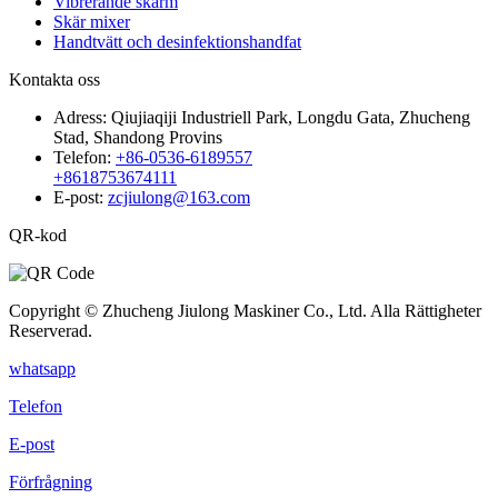
Vibrerande skärm
Skär mixer
Handtvätt och desinfektionshandfat
Kontakta oss
Adress:
Qiujiaqiji Industriell Park, Longdu Gata, Zhucheng
Stad, Shandong Provins
Telefon:
+86-0536-6189557
+8618753674111
E-post:
zcjiulong@163.com
QR-kod
Copyright © Zhucheng Jiulong Maskiner Co., Ltd. Alla Rättigheter
Reserverad.
whatsapp
Telefon
E-post
Förfrågning